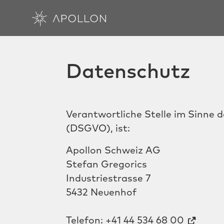
Bauherrenberatung
Datenschutz
Projektmanagement
Verantwortliche Stelle im Sinne
Vertragsmanagement
(DSGVO), ist:
Apollon Schweiz AG
Engineering
Stefan Gregorics
Industriestrasse 7
Roll-out FTTH Netz
5432 Neuenhof
Betrieb FTTH Netz
Telefon:
+41 44 534 68 00