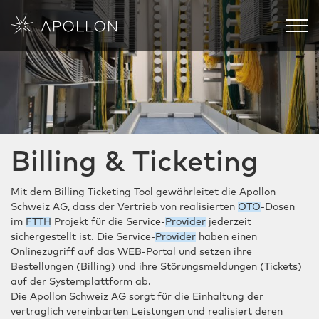
Bauherrenberatung
Projektmanagement
Billing & Ticketing
Vertragsmanagement
Engineering
Mit dem Billing Ticketing Tool gewährleitet die Apollon
Schweiz AG, dass der Vertrieb von realisierten
OTO
-Dosen
Roll-out FTTH Netz
im
FTTH
Projekt für die Service-
Provider
jederzeit
sichergestellt ist. Die Service-
Provider
haben einen
Onlinezugriff auf das WEB-Portal und setzen ihre
Betrieb FTTH Netz
Bestellungen (Billing) und ihre Störungsmeldungen (Tickets)
auf der Systemplattform ab.
Billing & Ticketing
Die Apollon Schweiz AG sorgt für die Einhaltung der
vertraglich vereinbarten Leistungen und realisiert deren