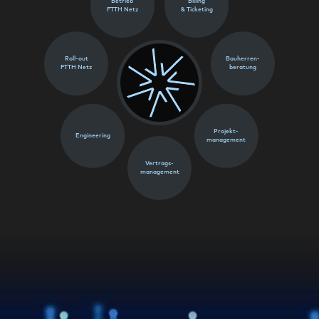
Betrieb
Billing
FTTH Netz
& Ticketing
Roll-out
Bauherren-
FTTH Netz
beratung
Projekt-
Engineering
management
Vertrags-
management